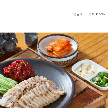
덧글
0
|
조회
147,469