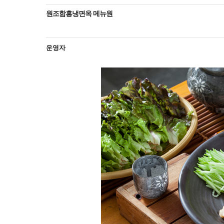
원조함흥냉면옥 메뉴원
운영자