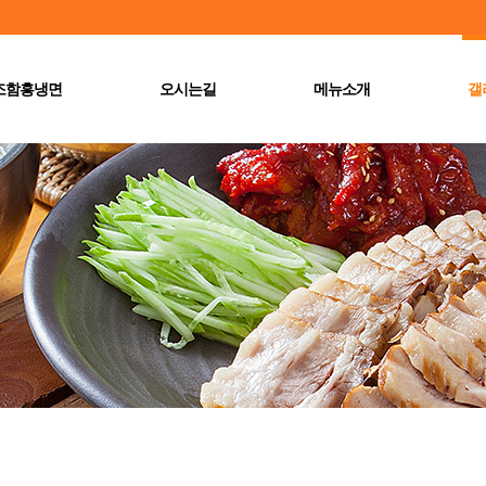
조함흥냉면
오시는길
메뉴소개
갤