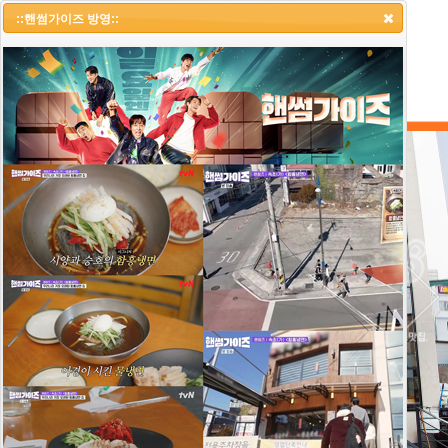
::냉면랩소디 1부::
::핸썸가이즈 방영::