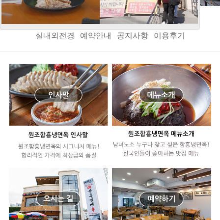
인사말
오시는길
메뉴소개
음식정보
메뉴갤러리
실내외전경
예약안내
공지사항
이용후기