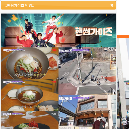
::냉면랩소디 1부::
::핸썸가이즈 방영::