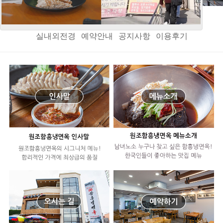
인사말
오시는길
메뉴소개
음식정보
메뉴갤러리
실내외전경
예약안내
공지사항
이용후기