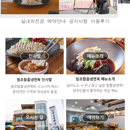
인사말
오시는길
메뉴소개
음식정보
메뉴갤러리
실내외전경
예약안내
공지사항
이용후기