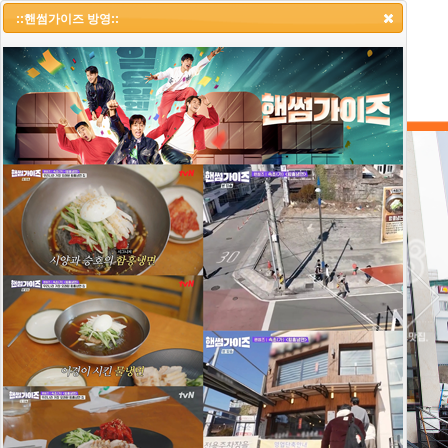
::냉면랩소디 1부::
::핸썸가이즈 방영::