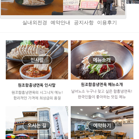
인사말
오시는길
메뉴소개
음식정보
메뉴갤러리
실내외전경
예약안내
공지사항
이용후기