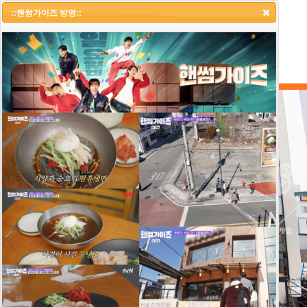
::냉면랩소디 1부::
::핸썸가이즈 방영::