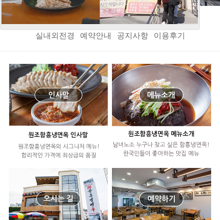
인사말
오시는길
메뉴소개
음식정보
메뉴갤러리
실내외전경
예약안내
공지사항
이용후기