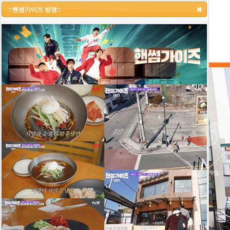
::냉면랩소디 1부::
::핸썸가이즈 방영::