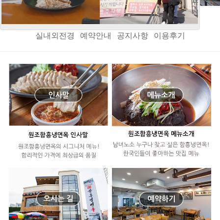
인사말
오시는길
메뉴소개
음식정보
메뉴갤러리
실내외전경
예약안내
공지사항
이용후기