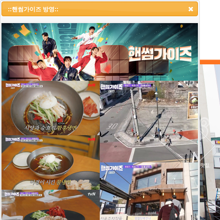
::냉면랩소디 1부::
::핸썸가이즈 방영::